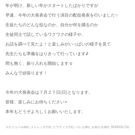
年が明け、新しい年がスタートしたばかりですが
早速、今年の大発表会で行う演目の配役発表を行いました✨
生徒たちのどんな役なのか、自分が何を踊るのか
生徒同士で話しているワクワクの様子や、
お話を調べて見たよ！と楽しみがいっぱいの様子を見て
先生たちも準備をはりきって行っています♪
間も無く、振り入れも開始します☺️
みんなで頑張ります！
今年の大発表会は７月２７日(日)となります。
皆様、楽しみにお待ちください⭐️
本年もどうぞよろしくお願いいたします。
スケジュール
(
62
)
ストレッチ
(
72
)
ピラティス
(
72
)
バレエ
(
80
)
お知らせ
(
82
)
SCHOOL
(
70
)