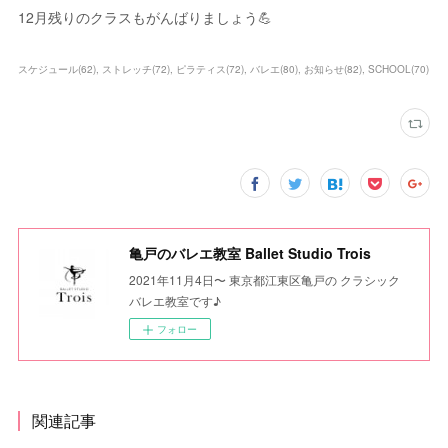
12月残りのクラスもがんばりましょう💪
スケジュール
(
62
)
ストレッチ
(
72
)
ピラティス
(
72
)
バレエ
(
80
)
お知らせ
(
82
)
SCHOOL
(
70
)
亀戸のバレエ教室 Ballet Studio Trois
2021年11月4日〜 東京都江東区亀戸の クラシック
バレエ教室です♪
フォロー
関連記事