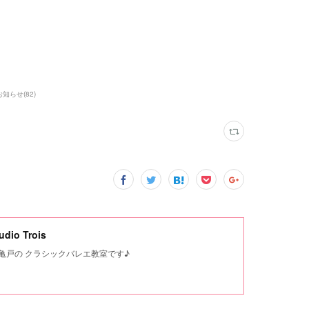
お知らせ
(
82
)
io Trois
東区亀戸の クラシックバレエ教室です♪