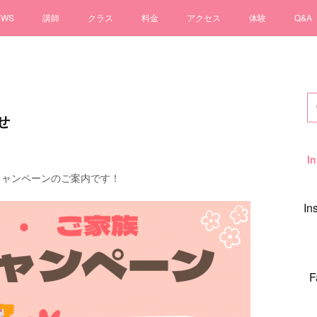
EWS
講師
クラス
料金
アクセス
体験
Q&A
せ
I
キャンペーンのご案内です！
I