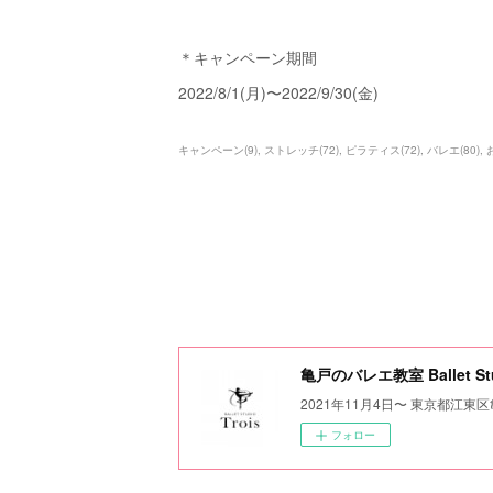
＊キャンペーン期間
2022/8/1(月)〜2022/9/30(金)
キャンペーン
(
9
)
ストレッチ
(
72
)
ピラティス
(
72
)
バレエ
(
80
)
亀戸のバレエ教室 Ballet Stud
2021年11月4日〜 東京都江
フォロー